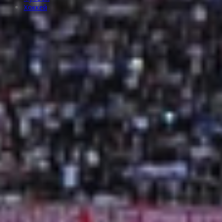
Хоккей