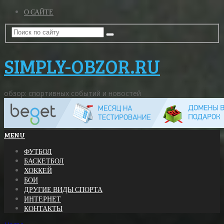
О САЙТЕ
SIMPLY-OBZOR.RU
обзор: спортивных событий и новостей
MENU
ФУТБОЛ
БАСКЕТБОЛ
ХОККЕЙ
БОИ
ДРУГИЕ ВИДЫ СПОРТА
ИНТЕРНЕТ
КОНТАКТЫ