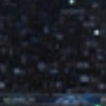
Реклама