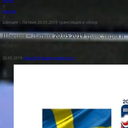
Home
/
Хоккей
/
Швеция – Латвия 20.05.2019 трансляция и обзор
Швеция – Латвия 20.05.2019 трансляция и
обзор
20.05.2019
Хоккей
Комментариев нет