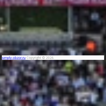
simply-obzor.ru
Copyright © 2026.