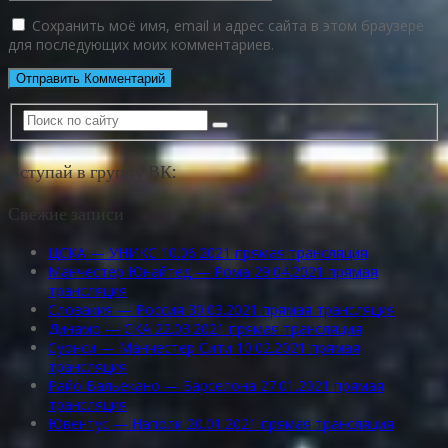
Сохранить моё имя, email и адрес сайта в этом браузере
для последующих моих комментариев.
Вступай в группу ВК:
Свежие записи
ЦСКА — УНИКС 10.06.2021 прямая трансляция
Манчестер Юнайтед — Рома 29.04.2021 прямая
трансляция
Словакия — Россия 30.03.2021 прямая трансляция
Динамо — СКА 22.03.2021 прямая трансляция
Суонси — Манчестер Сити 10.02.2021 прямая
трансляция
Райо Вальекано — Барселона 27.01.2021 прямая
трансляция
Ювентус — Наполи 20.01.2021 прямая трансляция