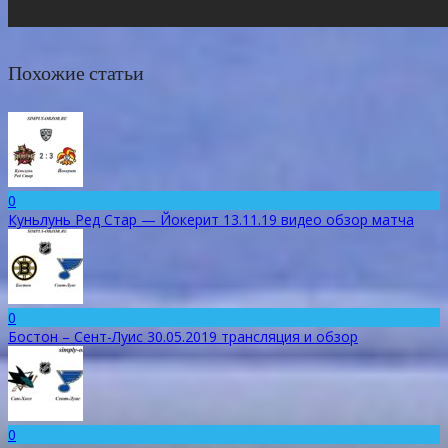
Похожие статьи
0
Куньлунь Ред Стар — Йокерит 13.11.19 видео обзор матча
0
Бостон – Сент-Луис 30.05.2019 трансляция и обзор
0