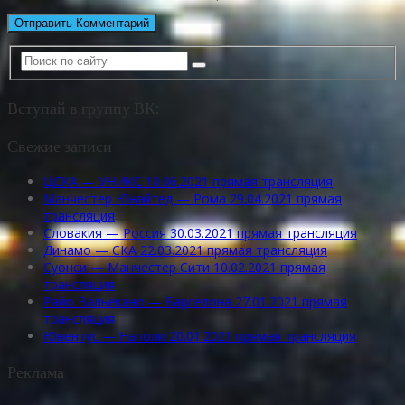
Вступай в группу ВК:
Свежие записи
ЦСКА — УНИКС 10.06.2021 прямая трансляция
Манчестер Юнайтед — Рома 29.04.2021 прямая
трансляция
Словакия — Россия 30.03.2021 прямая трансляция
Динамо — СКА 22.03.2021 прямая трансляция
Суонси — Манчестер Сити 10.02.2021 прямая
трансляция
Райо Вальекано — Барселона 27.01.2021 прямая
трансляция
Ювентус — Наполи 20.01.2021 прямая трансляция
Реклама