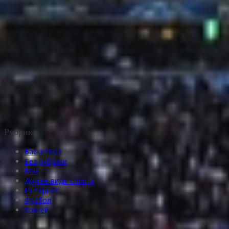
Рубрики
Баскетбол
Без рубрики
Бои
Другие виды спорта
Интернет
Футбол
Хоккей