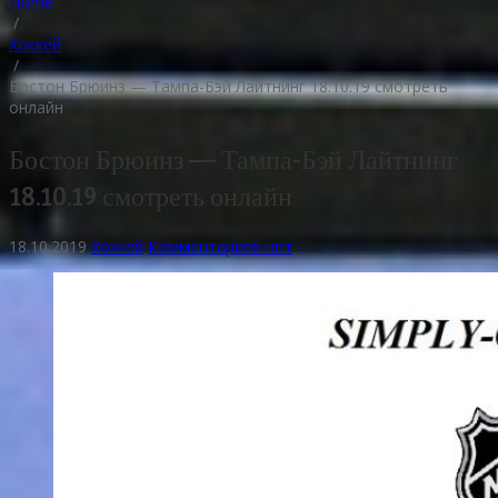
Home
/
Хоккей
/
Бостон Брюинз — Тампа-Бэй Лайтнинг 18.10.19 смотреть
онлайн
Бостон Брюинз — Тампа-Бэй Лайтнинг
18.10.19 смотреть онлайн
18.10.2019
Хоккей
Комментариев нет