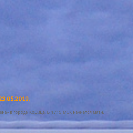
23.05.2019.
ена» в городе Кошице. В 17:15 МСК начнётся матч.