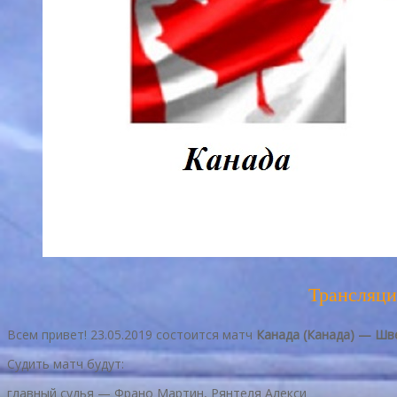
Трансляци
Всем привет! 23.05.2019 состоится матч
Канада (Канада) — Шв
Судить матч будут:
главный судья — Франо Мартин, Рянтеля Алекси