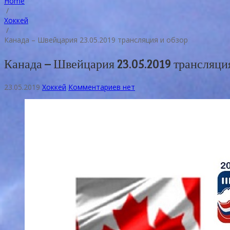
Home
/
Хоккей
/
Канада – Швейцария 23.05.2019 трансляция и обзор
Канада – Швейцария 23.05.2019 трансляция
23.05.2019
Хоккей
Комментариев нет