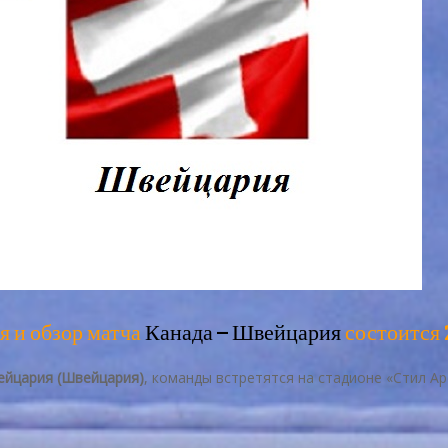
я и обзор матча
Канада – Швейцария
состоится 
ейцария (Швейцария)
, команды встретятся на стадионе «Стил Ар