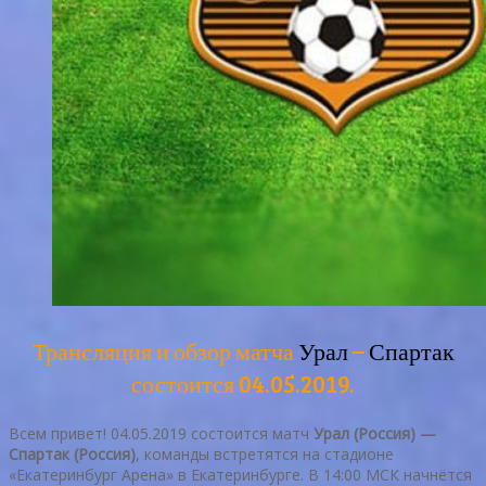
Трансляция и обзор матча
Урал
–
Спартак
состоится 04.05.2019.
Всем привет! 04.05.2019 состоится матч
Урал (Россия) —
Спартак (Россия)
, команды встретятся на стадионе
«Екатеринбург Арена» в Екатеринбурге. В 14:00 МСК начнётся