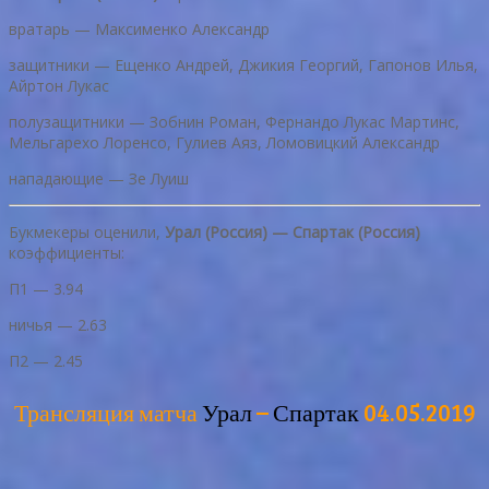
вратарь — Максименко Александр
защитники — Ещенко Андрей, Джикия Георгий, Гапонов Илья,
Айртон Лукас
полузащитники — Зобнин Роман, Фернандо Лукас Мартинс,
Мельгарехо Лоренсо, Гулиев Аяз, Ломовицкий Александр
нападающие — Зе Луиш
Букмекеры оценили,
Урал (Россия) — Спартак (Россия)
коэффициенты:
П1 — 3.94
ничья — 2.63
П2 — 2.45
Трансляция матча
Урал
–
Спартак
04.05.2019