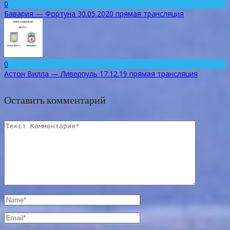
0
Бавария — Фортуна 30.05.2020 прямая трансляция
0
Астон Вилла — Ливерпуль 17.12.19 прямая трансляция
Оставить комментарий