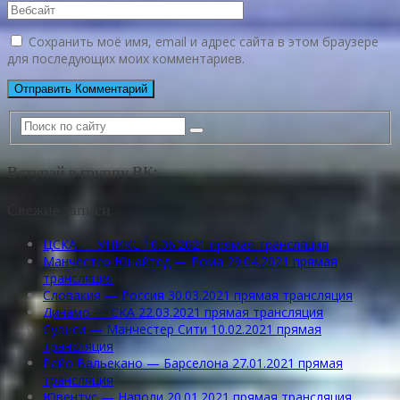
Сохранить моё имя, email и адрес сайта в этом браузере
для последующих моих комментариев.
Вступай в группу ВК:
Свежие записи
ЦСКА — УНИКС 10.06.2021 прямая трансляция
Манчестер Юнайтед — Рома 29.04.2021 прямая
трансляция
Словакия — Россия 30.03.2021 прямая трансляция
Динамо — СКА 22.03.2021 прямая трансляция
Суонси — Манчестер Сити 10.02.2021 прямая
трансляция
Райо Вальекано — Барселона 27.01.2021 прямая
трансляция
Ювентус — Наполи 20.01.2021 прямая трансляция