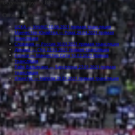
Вступай в группу ВК:
Свежие записи
ЦСКА — УНИКС 10.06.2021 прямая трансляция
Манчестер Юнайтед — Рома 29.04.2021 прямая
трансляция
Словакия — Россия 30.03.2021 прямая трансляция
Динамо — СКА 22.03.2021 прямая трансляция
Суонси — Манчестер Сити 10.02.2021 прямая
трансляция
Райо Вальекано — Барселона 27.01.2021 прямая
трансляция
Ювентус — Наполи 20.01.2021 прямая трансляция
Реклама