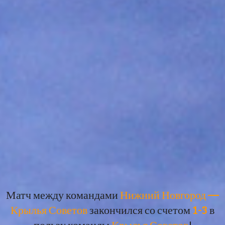
Матч между командами
Нижний Новгород —
Крылья Советов
закончился со счетом
1-3
в
пользу команды
Крылья Советов
!