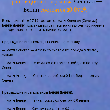
Трансляция и обзор матча
Сенегал —
Бенин
состоится 10.07.19.
Всем привет! 10.07.19 состоится матч
Сенегал (Сенегал) —
Бенин (Бенин)
, команды встретятся на стадионе «30 июня» в
городе Каир. В 19:00 МСК начнётся матч.
Предыдущие игры команды
Сенегал (Сенегал)
:
— матч Сенегал — Алжир со счётом 0:1 победа в пользу
Алжир
— матч Кения — Сенегал со счётом 0:3 победа в пользу
Сенегал
— матч Уганда — Сенегал со счётом 0:1 победа в пользу
Сенегал
Предыдущие игры команды
Бенин (Бенин)
:
— матч Бенин — Гвинея-Бисау со счётом 0:0 ничья
— матч Бенин — Камерун со счётом 0:0 ничья