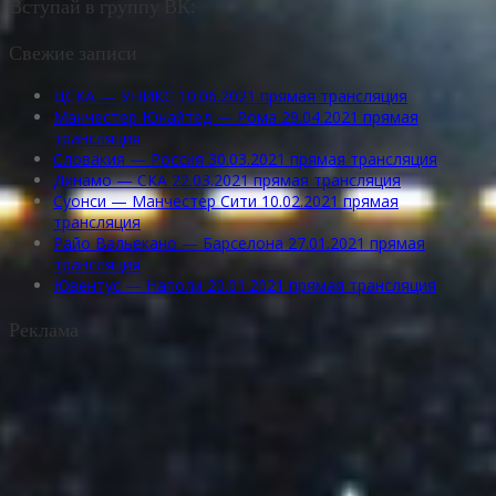
Вступай в группу ВК:
Свежие записи
ЦСКА — УНИКС 10.06.2021 прямая трансляция
Манчестер Юнайтед — Рома 29.04.2021 прямая
трансляция
Словакия — Россия 30.03.2021 прямая трансляция
Динамо — СКА 22.03.2021 прямая трансляция
Суонси — Манчестер Сити 10.02.2021 прямая
трансляция
Райо Вальекано — Барселона 27.01.2021 прямая
трансляция
Ювентус — Наполи 20.01.2021 прямая трансляция
Реклама