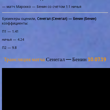
— матч Марокко — Бенин со счётом 1:1 ничья
Букмекеры оценили,
Сенегал (Сенегал) — Бенин (Бенин)
коэффициенты:
П1 — 1.41
ничья — 4.24
П2 — 9.8
Трансляция матча
Сенегал — Бенин
10.07.19