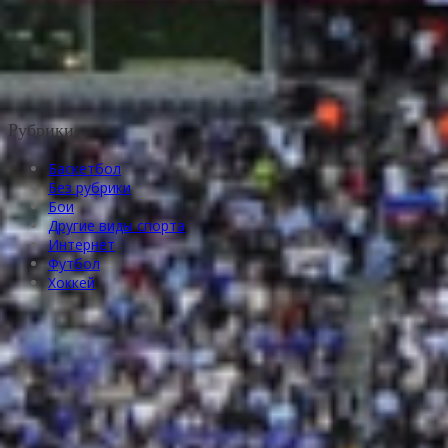
Рубрики
Баскетбол
Без рубрики
Бои
Другие виды спорта
Интернет
Футбол
Хоккей