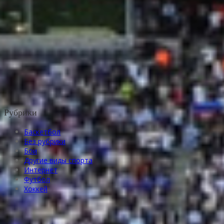
Рубрики
Баскетбол
Без рубрики
Бои
Другие виды спорта
Интернет
Футбол
Хоккей