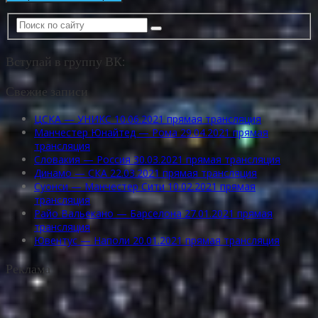
Вступай в группу ВК:
Свежие записи
ЦСКА — УНИКС 10.06.2021 прямая трансляция
Манчестер Юнайтед — Рома 29.04.2021 прямая
трансляция
Словакия — Россия 30.03.2021 прямая трансляция
Динамо — СКА 22.03.2021 прямая трансляция
Суонси — Манчестер Сити 10.02.2021 прямая
трансляция
Райо Вальекано — Барселона 27.01.2021 прямая
трансляция
Ювентус — Наполи 20.01.2021 прямая трансляция
Реклама