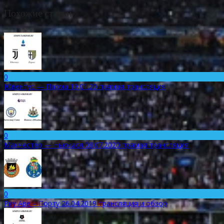
Похожие статьи
0
Ювентус — Парма 19.01.20 прямая трансляция
0
Манчестер — Ньюкасл 08.07.2020 прямая трансляция
0
Риу Аве – Порту 26.04.2019 трансляция и обзор