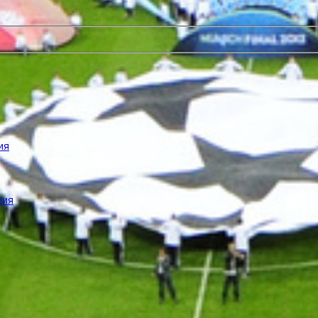
ия
ция