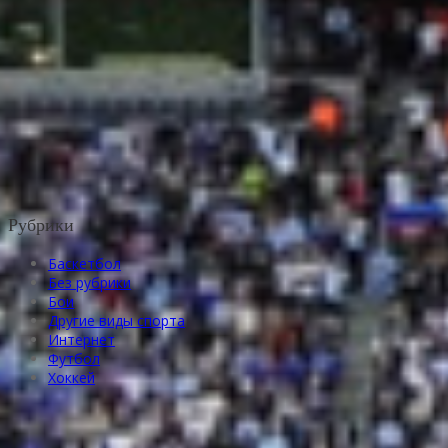
Рубрики
Баскетбол
Без рубрики
Бои
Другие виды спорта
Интернет
Футбол
Хоккей