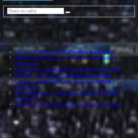
Вступай в группу ВК:
Свежие записи
ЦСКА — УНИКС 10.06.2021 прямая трансляция
Манчестер Юнайтед — Рома 29.04.2021 прямая
трансляция
Словакия — Россия 30.03.2021 прямая трансляция
Динамо — СКА 22.03.2021 прямая трансляция
Суонси — Манчестер Сити 10.02.2021 прямая
трансляция
Райо Вальекано — Барселона 27.01.2021 прямая
трансляция
Ювентус — Наполи 20.01.2021 прямая трансляция
Реклама