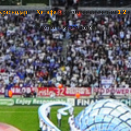
Краснодар — Хетафе
закончился со счетом
1-2
в
Смотрите видео обзор!