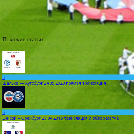
Похожие статьи
0
Шальке — Аугсбург 24.05.2020 прямая трансляция
0
Енисей – Оренбург 25.04.2019 трансляция и обзор матча