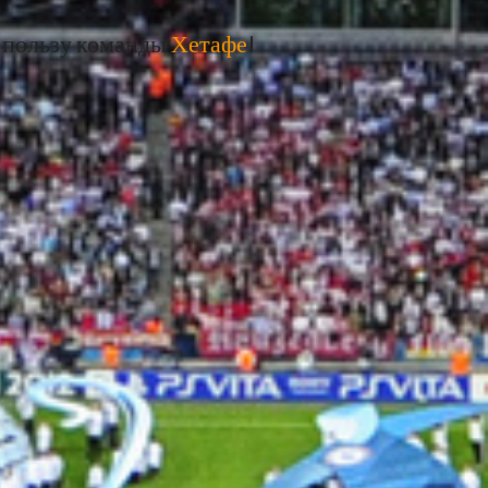
 пользу команды
Хетафе
!