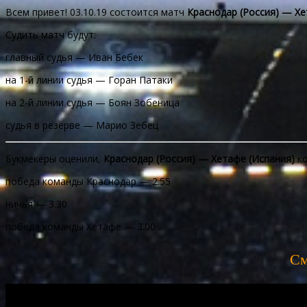
Всем привет! 03.10.19 состоится матч
Краснодар (Россия) — Хе
Судить матч будут:
главный судья — Иван Бебек
на 1-й линии судья — Горан Патаки
на 2-й линии судья — Боян Зобеница
судья в резерве — Марио Зебец
Букмекеры оценили,
Краснодар (Россия) — Хетафе (Испания)
ко
победа команды Краснодар — 2.55
ничья — 3.30
победа команды Хетафе — 3.00
См