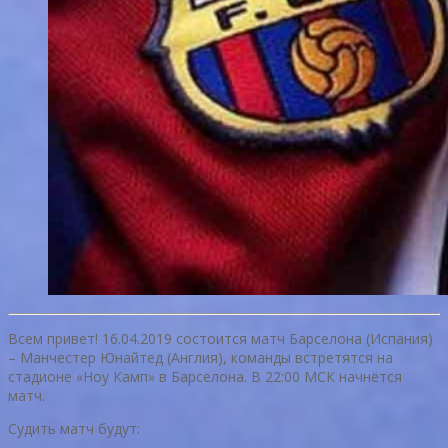
Всем привет! 16.04.2019 состоится матч Барселона (Испания)
– Манчестер Юнайтед (Англия), команды встретятся на
стадионе «Ноу Камп» в Барселона. В 22:00 МСК начнётся
матч.
Судить матч будут: