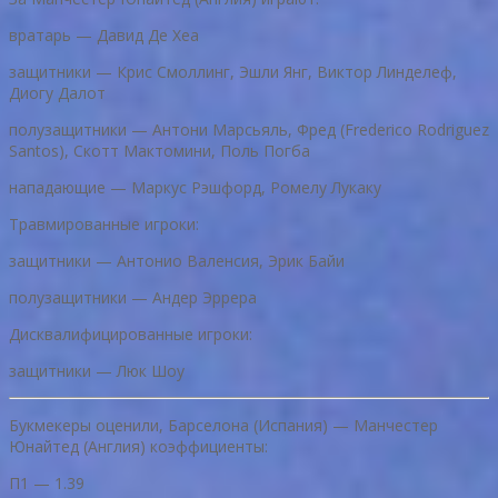
вратарь — Давид Де Хеа
защитники — Крис Смоллинг, Эшли Янг, Виктор Линделеф,
Диогу Далот
полузащитники — Антони Марсьяль, Фред (Frederico Rodriguez
Santos), Скотт Мактомини, Поль Погба
нападающие — Маркус Рэшфорд, Ромелу Лукаку
Травмированные игроки:
защитники — Антонио Валенсия, Эрик Байи
полузащитники — Андер Эррера
Дисквалифицированные игроки:
защитники — Люк Шоу
Букмекеры оценили, Барселона (Испания) — Манчестер
Юнайтед (Англия) коэффициенты:
П1 — 1.39