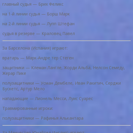
главный судья — Брих Феликс
на 1-й линии судья — Борш Марк
на 2-й линии судья — Лупп Штефан
судья в резерве — Краловец Павел
За Барселона (Испания) играют:
вратарь — Марк-Андре тер Стеген
защитники — Клеман Лангле, Жорди Альба, Нелсон Семеду,
Жерар Пике
полузащитники — Усман Дембеле, Иван Ракитич, Серджи
Бускетс, Артур Мело
нападающие — Лионель Месси, Луис Суарес
Травмированные игроки:
полузащитники — Рафинья Алькантара
За Манчестер Юнайтед (Англия) играют: