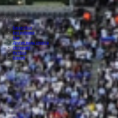
Рубрики
Баскетбол
Без рубрики
Бои
Другие виды спорта
Интернет
Футбол
Хоккей