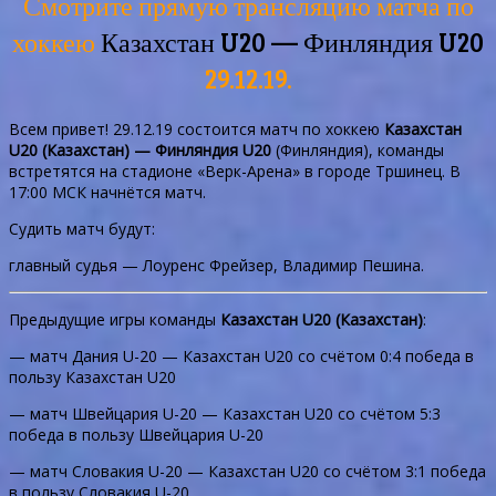
Смотрите прямую трансляцию матча по
хоккею
Казахстан U20 — Финляндия U20
29.12.19.
Всем привет! 29.12.19 состоится матч по хоккею
Казахстан
U20 (Казахстан) — Финляндия U20
(Финляндия), команды
встретятся на стадионе «Верк-Арена» в городе Тршинец. В
17:00 МСК начнётся матч.
Судить матч будут:
главный судья — Лоуренс Фрейзер, Владимир Пешина.
Предыдущие игры команды
Казахстан U20 (Казахстан)
:
— матч Дания U-20 — Казахстан U20 со счётом 0:4 победа в
пользу Казахстан U20
— матч Швейцария U-20 — Казахстан U20 со счётом 5:3
победа в пользу Швейцария U-20
— матч Словакия U-20 — Казахстан U20 со счётом 3:1 победа
в пользу Словакия U-20