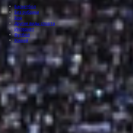
Баскетбол
Без рубрики
Бои
Другие виды спорта
Интернет
Футбол
Хоккей