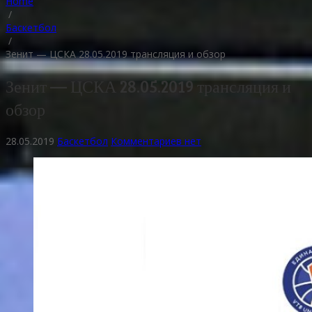
Home
/
Баскетбол
/
Зенит — ЦСКА 28.05.2019 трансляция и обзор
Зенит — ЦСКА 28.05.2019 трансляция и
обзор
28.05.2019
Баскетбол
Комментариев нет