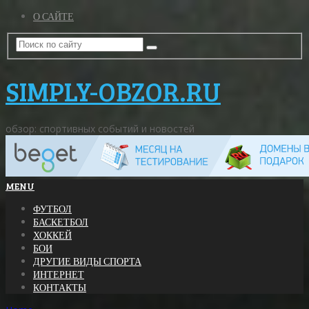
О САЙТЕ
SIMPLY-OBZOR.RU
обзор: спортивных событий и новостей
MENU
ФУТБОЛ
БАСКЕТБОЛ
ХОККЕЙ
БОИ
ДРУГИЕ ВИДЫ СПОРТА
ИНТЕРНЕТ
КОНТАКТЫ