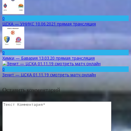
0
ЦСКА — УНИКС 10.06.2021 прямая трансляция
0
Химки — Бавария 13.03.20 прямая трансляция
0
Зенит — ЦСКА 01.11.19 смотреть матч онлайн
Оставить комментарий