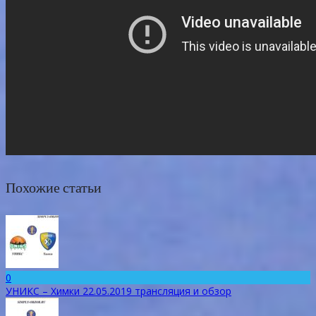
Похожие статьи
0
УНИКС – Химки 22.05.2019 трансляция и обзор