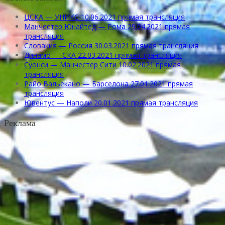
ЦСКА — УНИКС 10.06.2021 прямая трансляция
Манчестер Юнайтед — Рома 29.04.2021 прямая
трансляция
Словакия — Россия 30.03.2021 прямая трансляция
Динамо — СКА 22.03.2021 прямая трансляция
Суонси — Манчестер Сити 10.02.2021 прямая
трансляция
Райо Вальекано — Барселона 27.01.2021 прямая
трансляция
Ювентус — Наполи 20.01.2021 прямая трансляция
Реклама