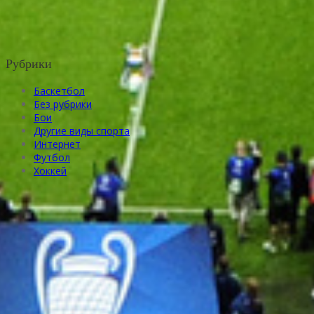
Рубрики
Баскетбол
Без рубрики
Бои
Другие виды спорта
Интернет
Футбол
Хоккей