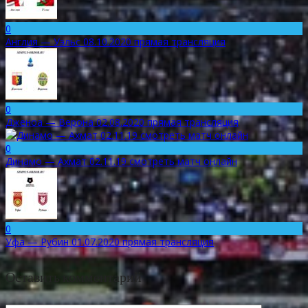
0
Англия — Уэльс 08.10.2020 прямая трансляция
0
Дженоа — Верона 02.08.2020 прямая трансляция
0
Динамо — Ахмат 02.11.19 смотреть матч онлайн
0
Уфа — Рубин 01.07.2020 прямая трансляция
Оставить комментарий