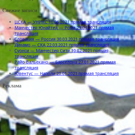
Свежие записи
ЦСКА — УНИКС 10.06.2021 прямая трансляция
Манчестер Юнайтед — Рома 29.04.2021 прямая
трансляция
Словакия — Россия 30.03.2021 прямая трансляция
Динамо — СКА 22.03.2021 прямая трансляция
Суонси — Манчестер Сити 10.02.2021 прямая
трансляция
Райо Вальекано — Барселона 27.01.2021 прямая
трансляция
Ювентус — Наполи 20.01.2021 прямая трансляция
Реклама