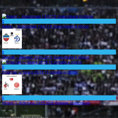
Похожие статьи
0
Ахмат – Краснодар 14.07.19 трансляция и обзор
0
Енисей – Динамо 19.05.2019 трансляция и обзор
0
Спартак — Брага 29.08.19 онлайн и обзор
0
Кёльн — Фортуна 24.05.2020 прямая трансляция
Оставить комментарий