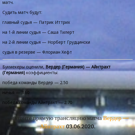
матч.
Судить матч будут:
главный судья — Патрик Иттрих
на 1-й линии судья — Саша Тилерт
на 2-й линии судья — Норберт Грудцински
судья в резерве — Флориан Хефт
Букмекеры оценили,
Вердер (Германия) — Айнтрахт
(Германия)
коэффициенты:
победа команды Вердер — 2.50
ничья — 3.60
победа команды Айнтрахт — 2.70
Смотрите прямую трансляцию матча
Вердер —
Айнтрахт
03.06.2020.