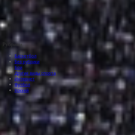
Рубрики
Баскетбол
Без рубрики
Бои
Другие виды спорта
Интернет
Футбол
Хоккей