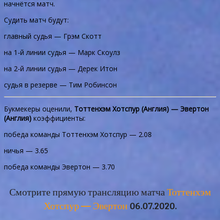
начнётся матч.
Судить матч будут:
главный судья — Грэм Скотт
на 1-й линии судья — Марк Скоулз
на 2-й линии судья — Дерек Итон
судья в резерве — Тим Робинсон
Букмекеры оценили,
Тоттенхэм Хотспур (Англия) — Эвертон
(Англия)
коэффициенты:
победа команды Тоттенхэм Хотспур — 2.08
ничья — 3.65
победа команды Эвертон — 3.70
Смотрите прямую трансляцию матча
Тоттенхэм
Хотспур — Эвертон
06.07.2020.