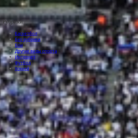
Рубрики
Баскетбол
Без рубрики
Бои
Другие виды спорта
Интернет
Футбол
Хоккей