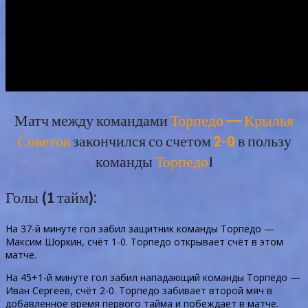
Матч между командами
Торпедо — Крылья
Советов
закончился со счетом
2-0
в пользу
команды
Торпедо
!
Голы (1 тайм):
На 37-й минуте гол забил защитник команды Торпедо —
Максим Шоркин, счёт 1-0. Торпедо открывает счёт в этом
матче.
На 45+1-й минуте гол забил нападающий команды Торпедо —
Иван Сергеев, счёт 2-0. Торпедо забивает второй мяч в
добавленное время первого тайма и побеждает в матче.