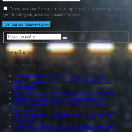
Сохранить моё имя, email и адрес сайта в этом браузере
для последующих моих комментариев.
Вступай в группу ВК:
Свежие записи
ЦСКА — УНИКС 10.06.2021 прямая трансляция
Манчестер Юнайтед — Рома 29.04.2021 прямая
трансляция
Словакия — Россия 30.03.2021 прямая трансляция
Динамо — СКА 22.03.2021 прямая трансляция
Суонси — Манчестер Сити 10.02.2021 прямая
трансляция
Райо Вальекано — Барселона 27.01.2021 прямая
трансляция
Ювентус — Наполи 20.01.2021 прямая трансляция