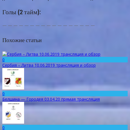
Голы (2 тайм):
— — — — — — — — — — — — — — — — —
Похожие статьи
0
Сербия – Литва 10.06.2019 трансляция и обзор
0
Белшина — Городея 03.04.20 прямая трансляция
0