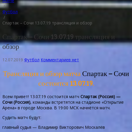
Home
/
Футбол
/
Спартак – Сочи 13.07.19 трансляция и обзор
Спартак – Сочи 13.07.19 трансляция и
обзор
12.07.2019
Футбол
Комментариев нет
Трансляция и обзор матча
Спартак – Сочи
состоится 13.07.19.
Всем привет! 13.07.19 состоится матч
Спартак (Россия) —
Сочи (Россия)
, команды встретятся на стадионе «Открытие
Арена» в городе Москва. В 19:00 МСК начнётся матч.
Судить матч будут:
главный судья — Владимир Викторович Москалёв