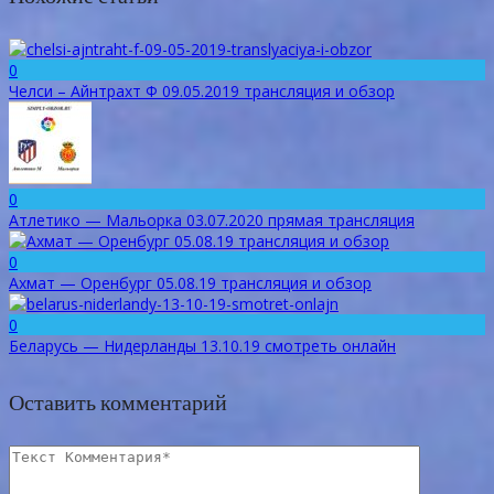
0
Челси – Айнтрахт Ф 09.05.2019 трансляция и обзор
0
Атлетико — Мальорка 03.07.2020 прямая трансляция
0
Ахмат — Оренбург 05.08.19 трансляция и обзор
0
Беларусь — Нидерланды 13.10.19 смотреть онлайн
Оставить комментарий