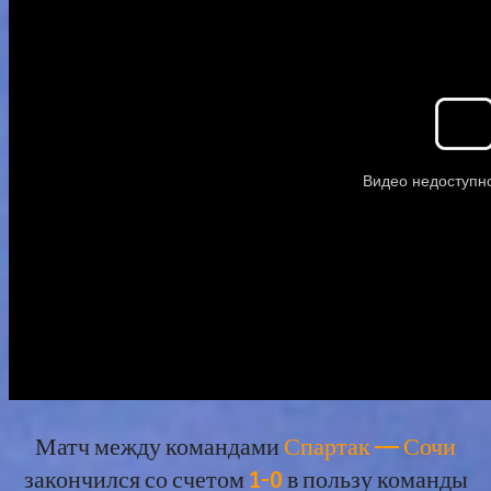
Матч между командами
Спартак — Сочи
закончился со счетом
1-0
в пользу команды