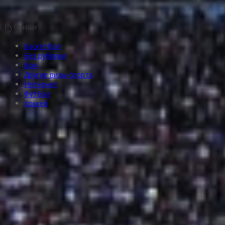
Рубрики
Баскетбол
Без рубрики
Бои
Другие виды спорта
Интернет
Футбол
Хоккей