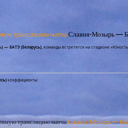
ямую трансляцию матча
Славия-Мозырь — 
) — БАТЭ (Беларусь)
, команды встретятся на стадионе «Юность
усь)
коэффициенты:
рямую трансляцию матча
Славия-Мозырь — Б