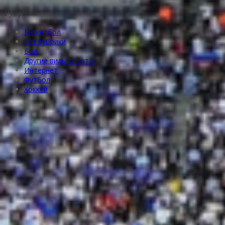
Рубрики
Баскетбол
Без рубрики
Бои
Другие виды спорта
Интернет
Футбол
Хоккей