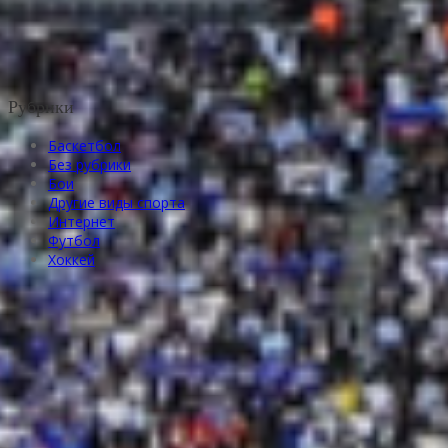
Рубрики
Баскетбол
Без рубрики
Бои
Другие виды спорта
Интернет
Футбол
Хоккей