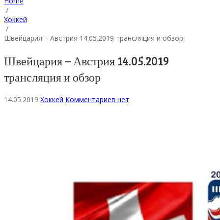
Home
/
Хоккей
/
Швейцария – Австрия 14.05.2019 трансляция и обзор
Швейцария – Австрия 14.05.2019
трансляция и обзор
14.05.2019
Хоккей
Комментариев нет