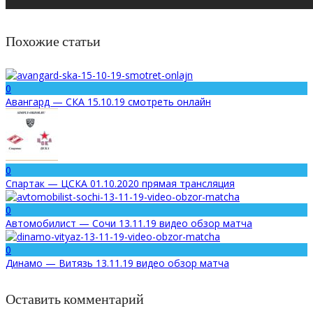
Похожие статьи
0
Авангард — СКА 15.10.19 смотреть онлайн
0
Спартак — ЦСКА 01.10.2020 прямая трансляция
0
Автомобилист — Сочи 13.11.19 видео обзор матча
0
Динамо — Витязь 13.11.19 видео обзор матча
Оставить комментарий