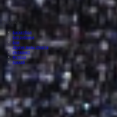
Рубрики
Баскетбол
Без рубрики
Бои
Другие виды спорта
Интернет
Футбол
Хоккей