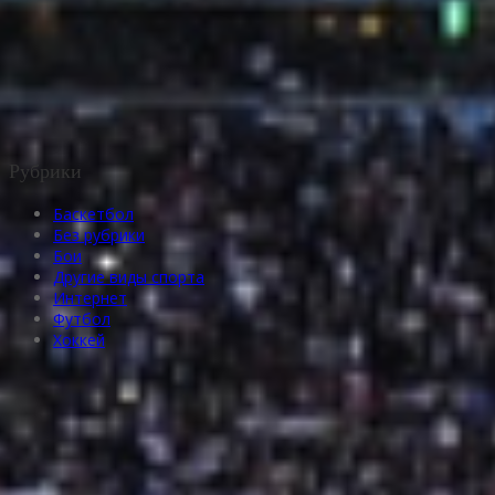
Рубрики
Баскетбол
Без рубрики
Бои
Другие виды спорта
Интернет
Футбол
Хоккей