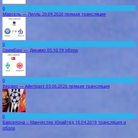
0
Марсель — Лилль 20.09.2020 прямая трансляция
0
Оренбург — Динамо 05.10.19 обзор
0
Вердер — Айнтрахт 03.06.2020 прямая трансляция
0
Барселона – Манчестер Юнайтед 16.04.2019 трансляция и
обзор