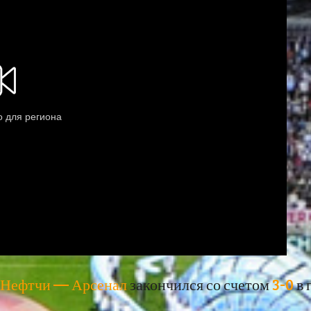
Нефтчи — Арсенал
закончился со счетом
3-0
в 