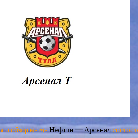
я и обзор матча
Нефтчи — Арсенал
состоитс