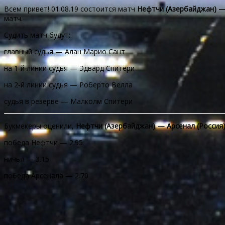
Всем привет! 01.08.19 состоится матч
Нефтчи (Азербайджан) —
матч.
Судить матч будут:
главный судья — Алан Марио Сант
на 1-й линии судья — Эдвард Спитери
на 2-й линии судья — Роберто Велла
судья в резерве — Малколм Спитери
Букмекеры оценили,
Нефтчи (Азербайджан) — Арсенал (Россия
победа Нефтчи — 2.95
ничья — 3.15
победа Арсенала — 2.70