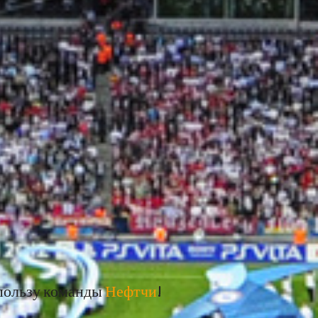
пользу команды
Нефтчи
!