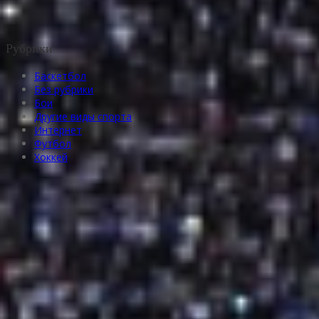
Рубрики
Баскетбол
Без рубрики
Бои
Другие виды спорта
Интернет
Футбол
Хоккей