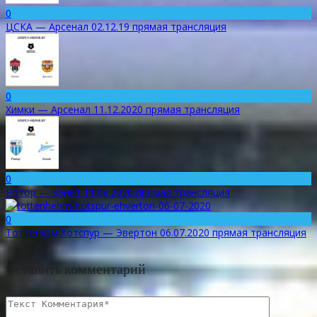
0
ЦСКА — Арсенал 02.12.19 прямая трансляция
0
Химки — Арсенал 11.12.2020 прямая трансляция
0
Ротор — Зенит 11.08.2020 прямая трансляция
0
Тоттенхэм Хотспур — Эвертон 06.07.2020 прямая трансляция
Оставить комментарий