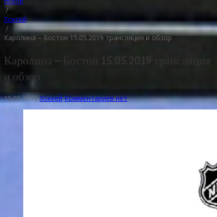
Home
/
Хоккей
/
Каролина – Бостон 15.05.2019 трансляция и обзор
Каролина – Бостон 15.05.2019 трансляция
и обзор
15.05.2019
Хоккей
Комментариев нет