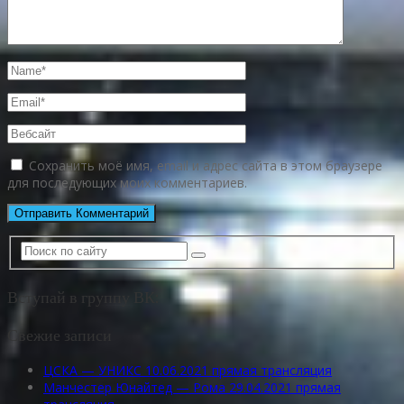
Сохранить моё имя, email и адрес сайта в этом браузере
для последующих моих комментариев.
Вступай в группу ВК:
Свежие записи
ЦСКА — УНИКС 10.06.2021 прямая трансляция
Манчестер Юнайтед — Рома 29.04.2021 прямая