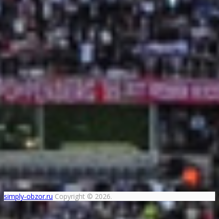
simply-obzor.ru
Copyright © 2026.