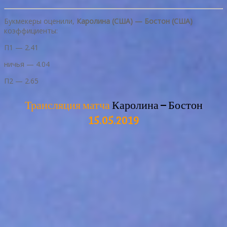
Букмекеры оценили,
Каролина (США) — Бостон (США)
коэффициенты:
П1 — 2.41
ничья — 4.04
П2 — 2.65
Трансляция матча
Каролина – Бостон
15.05.2019