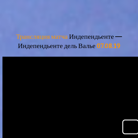
Трансляция матча
Индепендьенте —
Индепендьенте дель Валье
07.08.19