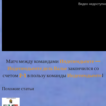
Матч между командами
Индепендьенте —
Индепендьенте дель Валье
закончился со
счетом
2-1
в пользу команды
Индепендьенте
!
Похожие статьи