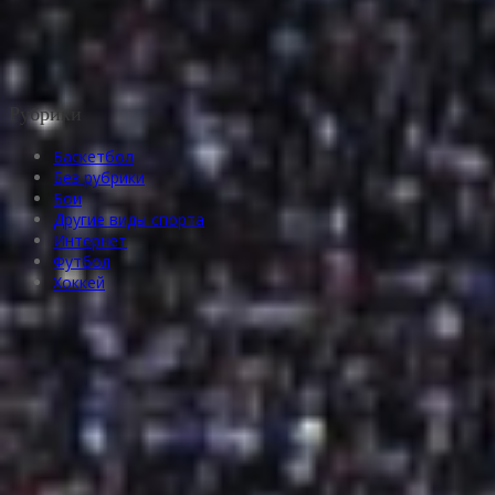
Рубрики
Баскетбол
Без рубрики
Бои
Другие виды спорта
Интернет
Футбол
Хоккей