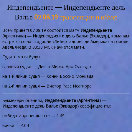
Индепендьенте — Индепендьенте дель
Валье
07.08.19 трансляция и обзор
Всем привет! 07.08.19 состоится матч
Индепендьенте
(Аргентина) — Индепендьенте дель Валье (Эквадор)
, команды
встретятся на стадионе «Либертадорес де Америка» в городе
Авельянеда. В 03:30 МСК начнётся матч.
Судить матч будут:
главный судья — Диего Мирко Аро Суэльдо
на 1-й линии судья — Хонни Боссио Монкада
на 2-й линии судья — Виктор Раэс Исагирре
Букмекеры оценили,
Индепендьенте (Аргентина) —
Индепендьенте дель Валье (Эквадор)
коэффициенты:
победа Индепендьенте — 1.49
ничья — 4.04