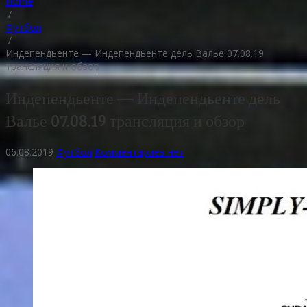
Home
/
Футбол
/
Индепендьенте — Индепендьенте дель Валье 07.08.19
трансляция и обзор
Индепендьенте — Индепендьенте дель
Валье 07.08.19 трансляция и обзор
06.08.2019
Футбол
Комментариев нет