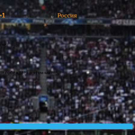
-1
в пользу команды
Россия
!
тче.
 и побеждает в этом матче.