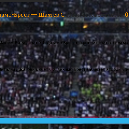
амо-Брест — Шахтёр С
закончился со счетом
0
аксим Витус, счёт 0-1. Динамо-Брест открывает счёт в этом ма
италий Лисакович, счёт 0-2. Динамо-Брест забивает второй мяч