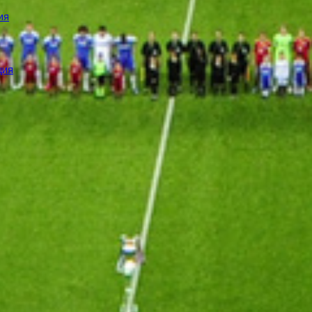
ия
ция