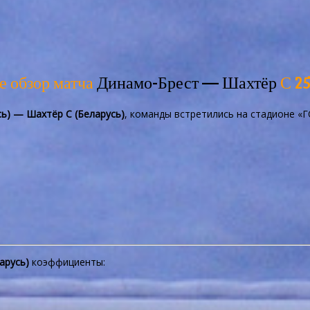
е обзор матча
Динамо-Брест — Шахтёр
С 25
ь) — Шахтёр С (Беларусь)
, команды встретились на стадионе «Г
арусь)
коэффициенты: