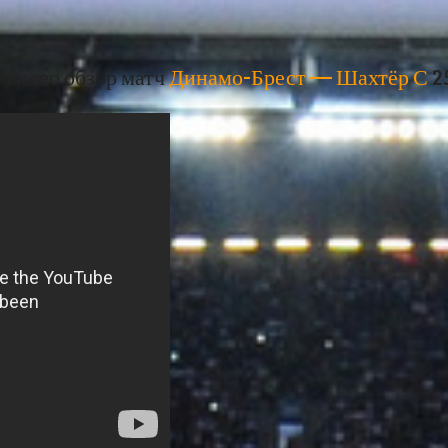
 видео обзор матч
Динамо-Брест — Шахтёр С
2