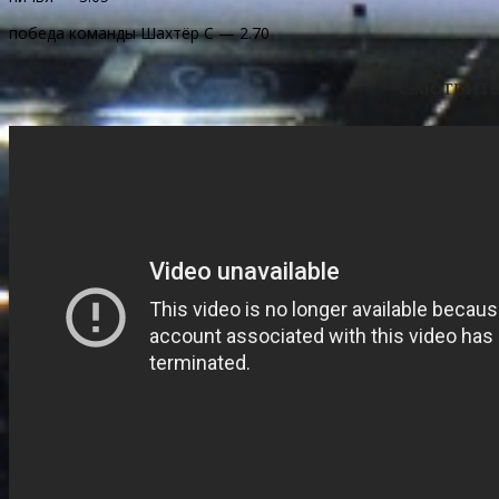
победа команды Шахтёр С — 2.70
Смотрите