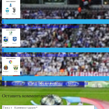
0
СПАЛ — Ювентус 22.02.20 прямая трансляция
0
Слуцк — Витебск 11.04.20 прямая трансляция
0
Вильярреал — Леганес 08.03.20 прямая трансляция
Оставить комментарий