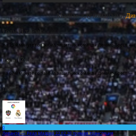
Матч между командами
Дин
Голы (1 тайм):
На 25-й минуте гол забил защитник команды Динамо-Брест — М
Голы (2 тайм):
На 67-й минуте гол забил защитник команды Динамо-Брест — В
Похожие статьи
0
Леванте — Реал Мадрид 22.02.20 прямая трансляция