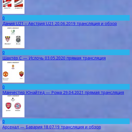
0
Дания U21 – Австрия U21 20.06.2019 трансляция и обзор
0
Шахтёр С — Ислочь 03.05.2020 прямая трансляция
0
Манчестер Юнайтед — Рома 29.04.2021 прямая трансляция
0
Арсенал — Бавария 18.07.19 трансляция и обзор