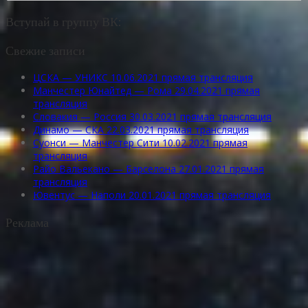
Вступай в группу ВК:
Свежие записи
ЦСКА — УНИКС 10.06.2021 прямая трансляция
Манчестер Юнайтед — Рома 29.04.2021 прямая
трансляция
Словакия — Россия 30.03.2021 прямая трансляция
Динамо — СКА 22.03.2021 прямая трансляция
Суонси — Манчестер Сити 10.02.2021 прямая
трансляция
Райо Вальекано — Барселона 27.01.2021 прямая
трансляция
Ювентус — Наполи 20.01.2021 прямая трансляция
Реклама