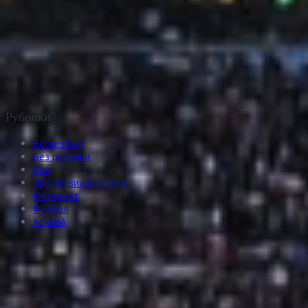
Рубрики
Баскетбол
Без рубрики
Бои
Другие виды спорта
Интернет
Футбол
Хоккей