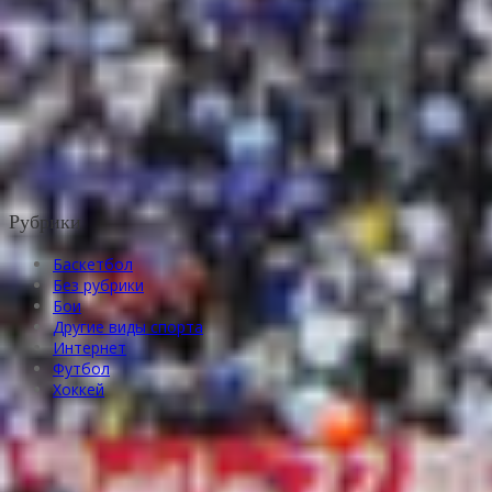
Рубрики
Баскетбол
Без рубрики
Бои
Другие виды спорта
Интернет
Футбол
Хоккей