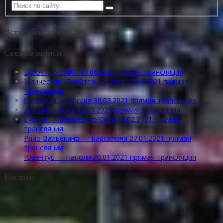
Вступай в группу ВК:
Свежие записи
ЦСКА — УНИКС 10.06.2021 прямая трансляция
Манчестер Юнайтед — Рома 29.04.2021 прямая
трансляция
Словакия — Россия 30.03.2021 прямая трансляция
Динамо — СКА 22.03.2021 прямая трансляция
Суонси — Манчестер Сити 10.02.2021 прямая
трансляция
Райо Вальекано — Барселона 27.01.2021 прямая
трансляция
Ювентус — Наполи 20.01.2021 прямая трансляция
Реклама