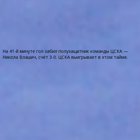
На 41-й минуте гол забил полузащитник команды ЦСКА —
Никола Влашич, счёт 3-0. ЦСКА выигрывает в этом тайме.