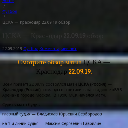
Home
/
Футбол
/
ЦСКА — Краснодар 22.09.19 обзор
ЦСКА — Краснодар 22.09.19 обзор
22.09.2019
Футбол
Комментариев нет
Смотрите обзор матча
ЦСКА —
Краснодар
22.09.19.
Всем привет! 22.09.19 состоялся матч
ЦСКА (Россия) —
Краснодар (Россия)
, команды встретились на стадионе «ВЭБ
Арена» в городе Москва. В 19:00 МСК начался матч.
Судить матч будут:
главный судья — Владислав Юрьевич Безбородов
на 1-й линии судья — Максим Сергеевич Гаврилин