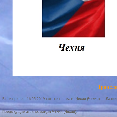
Трансля
Всем привет! 16.05.2019 состоится матч
Чехия (Чехия) — Латви
Предыдущие игры команды
Чехия (Чехия)
: