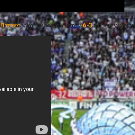
 Латвия
закончился со счетом
6-3
в пользу кома