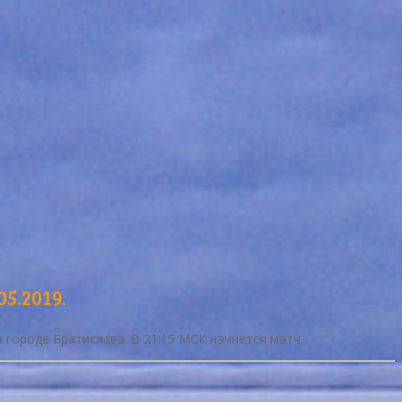
05.2019.
 городе Братислава. В 21:15 МСК начнётся матч.