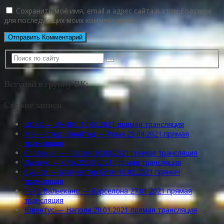
Сохранить моё имя, email и адрес сайта в этом браузере
для последующих моих комментариев.
Вступай в группу ВК:
Свежие записи
ЦСКА — УНИКС 10.06.2021 прямая трансляция
Манчестер Юнайтед — Рома 29.04.2021 прямая
трансляция
Словакия — Россия 30.03.2021 прямая трансляция
Динамо — СКА 22.03.2021 прямая трансляция
Суонси — Манчестер Сити 10.02.2021 прямая
трансляция
Райо Вальекано — Барселона 27.01.2021 прямая
трансляция
Ювентус — Наполи 20.01.2021 прямая трансляция