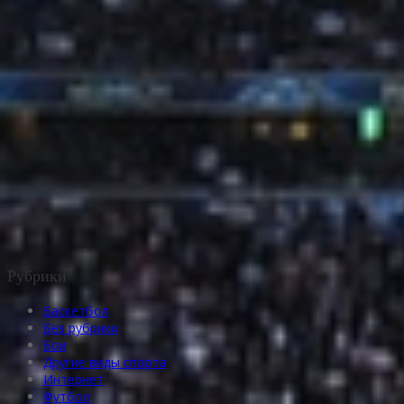
Рубрики
Баскетбол
Без рубрики
Бои
Другие виды спорта
Интернет
Футбол