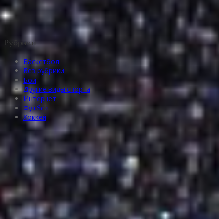
Рубрики
Баскетбол
Без рубрики
Бои
Другие виды спорта
Интернет
Футбол
Хоккей