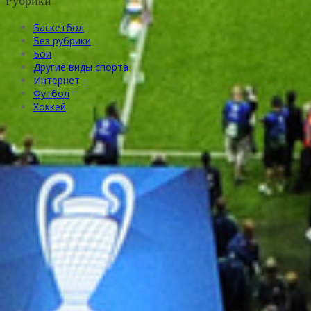
Рубрики
Баскетбол
Без рубрики
Бои
Другие виды спорта
Интернет
Футбол
Хоккей