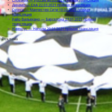
Словакия — Россия 30.03.2021 прямая трансляция
Динамо — СКА 22.03.2021 прямая трансляция
Суонси — Манчестер Сити 10.02.2021 прямая
трансляция
Райо Вальекано — Барселона 27.01.2021 прямая
трансляция
Ювентус — Наполи 20.01.2021 прямая трансляция
Реклама