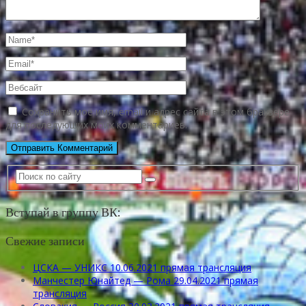
Сохранить моё имя, email и адрес сайта в этом браузере
для последующих моих комментариев.
Вступай в группу ВК:
Свежие записи
ЦСКА — УНИКС 10.06.2021 прямая трансляция
Манчестер Юнайтед — Рома 29.04.2021 прямая
трансляция