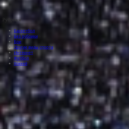
Рубрики
Баскетбол
Без рубрики
Бои
Другие виды спорта
Интернет
Футбол
Хоккей