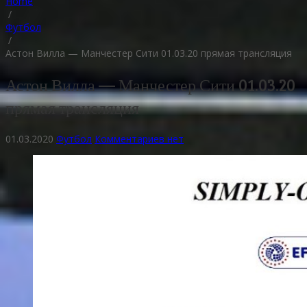
Home
/
Футбол
/
Астон Вилла — Манчестер Сити 01.03.20 прямая трансляция
Астон Вилла — Манчестер Сити 01.03.20
прямая трансляция
01.03.2020
Футбол
Комментариев нет